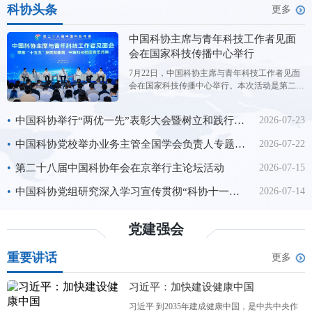
科协头条
更多
中国科协主席与青年科技工作者见面
会在国家科技传播中心举行
7月22日，中国科协主席与青年科技工作者见面
会在国家科技传播中心举行。本次活动是第二十
八届中国科协年会的平行论坛，主题为“擘画‘十
五五’发展新图景书写科技强国青年答卷”。中国
•
中国科协举行“两优一先”表彰大会暨树立和践行正确政绩观学习教育专题党课
2026-07-23
科协主席王光谦与来自全国学会、科研院所、高
校、科技企业的300余位青年科技工作者代表进
•
中国科协党校举办业务主管全国学会负责人专题研讨班（第2期）
2026-07-22
行交流对话。 交流
•
第二十八届中国科协年会在京举行主论坛活动
2026-07-15
•
中国科协党组研究深入学习宣传贯彻“科协十一大”精神工作
2026-07-14
党建强会
重要讲话
更多
习近平：加快建设健康中国
习近平 到2035年建成健康中国，是中共中央作