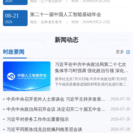
地址：辽宁省沈阳市
|
时间：2026年8月20-20日
2026
第二十一届中国人工智能基础年会
08-21
地址：吉林省长春市
|
时间：2026年8月21-23日
2026
新闻动态
时政要闻
更多
习近平在中共中央政治局第二十七次
集体学习时强调 强化政治引领 深化创
新发展 高质量推进国防和军队现代化
新华社北京7月31日电 中共中央政治局7月30日
下午就高质量推进国防和军队现代化进行第二十
七次集体学习。中共中央总书记习近平在主持学
习时强调，“十五五”时期，要坚持以新时代中国
•
中共中央召开党外人士座谈会 习近平主持并发表重要讲话
2026-07-30
特色社会主义思想为指导，深入贯彻新时代强军
思想，强化政治引领，深化创新发展，高质量推
•
中共中央政治局召开会议 决定召开二十届五中全会 分析研究当前经济形势和经济工作 中共中央总书记习近平主持会议
2026-07-30
进国防和军队现代化，
•
习近平对侨务工作作出重要指示
2026-07-28
•
习近平同斯洛伐克总统佩列格里尼会谈
2026-07-28