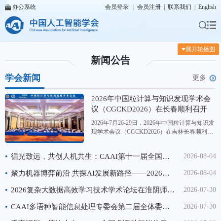
办公系统
会员登录
|
会员注册
|
联系我们
|
English
展开轮播图
新闻公告
学会新闻
更多
2026年中国粒计算与知识发现学术会
议（CGCKD2026）在长春顺利召开
2026年7月26-29日，2026年中国粒计算与知识发
现学术会议（CGCKD2026）在吉林长春顺利召
开。本次会议同步涵盖第二十六届中国Rough集
与软计算学术会议、第二十届中国粒计算学术会
•
循光致远，共创人机共生：CAAI第十一届全国大数据与社会计算学术会议（CAAI BDSC2026）在重庆成功召开
2026-08-04
议、第十四届三支决策学术会议，由中国人工智
能学会（CAAI）主办，CAAI粒计算与知识发现
•
聚力机器博弈前沿 共探AI发展新路径——2026中国机器博弈学术会议顺利举办
2026-08-04
专委会协办，国际粗糙集学会支持，长春师范大
学与长春理工大学联合承办。来自全国百余所高
•
2026复杂大数据高效学习技术学术论坛在淮阴师范学院成功举办
2026-07-30
校、科研院所的500余名专家学者、
•
CAAI多语种智能信息处理专委会第二届全体委员大会暨换届会议顺利召开
2026-07-30