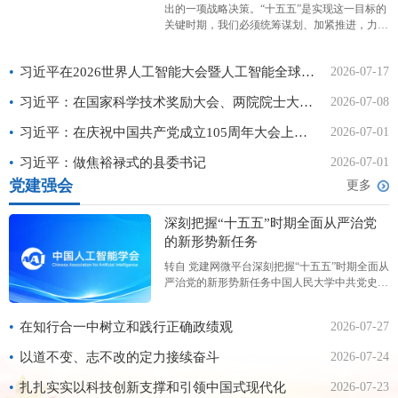
出的一项战略决策。“十五五”是实现这一目标的
关键时期，我们必须统筹谋划、加紧推进，力求
取得决定性进展。 2026年3月6日下午，中共中
央总书记、国家主席、中央军委主席习近平看望
•
习近平在2026世界人工智能大会暨人工智能全球治理高级别会议开幕式上的主旨讲话（全文）
2026-07-17
参加全国政协十四届四次会议的农工党、九三学
社、医药卫生
•
习近平：在国家科学技术奖励大会、两院院士大会、中国科协第十一次全国代表大会上的讲话
2026-07-08
•
习近平：在庆祝中国共产党成立105周年大会上的讲话
2026-07-01
•
习近平：做焦裕禄式的县委书记
2026-07-01
党建强会
更多
深刻把握“十五五”时期全面从严治党
的新形势新任务
转自 党建网微平台深刻把握“十五五”时期全面从
严治党的新形势新任务中国人民大学中共党史党
建学院课题组“十五五”时期是基本实现社会主义
现代化夯实基础、全面发力的关键时期，全面从
•
在知行合一中树立和践行正确政绩观
2026-07-27
严治党面临新的形势任务。习近平总书记在二十
届中央纪委五次全会上强调，要“以更高标准、
•
以道不变、志不改的定力接续奋斗
2026-07-24
更实举措推进全面从严治党，更加坚决有力地贯
彻落实党中央重大决策部署，更加科学有效地把
•
扎扎实实以科技创新支撑和引领中国式现代化
2026-07-23
权力关进制度笼子，更加清醒坚定地推进反腐败