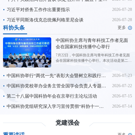
进国防和军队现代化，
•
习近平对侨务工作作出重要指示
2026-07-28
•
习近平同斯洛伐克总统佩列格里尼会谈
2026-07-28
科协头条
更多
中国科协主席与青年科技工作者见面
会在国家科技传播中心举行
7月22日，中国科协主席与青年科技工作者见面
会在国家科技传播中心举行。本次活动是第二十
八届中国科协年会的平行论坛，主题为“擘画‘十
五五’发展新图景书写科技强国青年答卷”。中国
•
中国科协举行“两优一先”表彰大会暨树立和践行正确政绩观学习教育专题党课
2026-07-23
科协主席王光谦与来自全国学会、科研院所、高
校、科技企业的300余位青年科技工作者代表进
•
中国科协党校举办业务主管全国学会负责人专题研讨班（第2期）
2026-07-22
行交流对话。 交流
•
第二十八届中国科协年会在京举行主论坛活动
2026-07-15
•
中国科协党组研究深入学习宣传贯彻“科协十一大”精神工作
2026-07-14
党建强会
更多