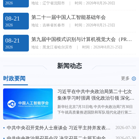
地址：辽宁省沈阳市
|
时间：2026年8月20-20日
2026
第二十一届中国人工智能基础年会
08-21
地址：吉林省长春市
|
时间：2026年8月21-23日
2026
第九届中国模式识别与计算机视觉大会（PRCV 2026）
08-21
地址：黑龙江省哈尔滨市
|
时间：2026年8月21-25日
2026
新闻动态
时政要闻
更多
习近平在中共中央政治局第二十七次
集体学习时强调 强化政治引领 深化创
新发展 高质量推进国防和军队现代化
新华社北京7月31日电 中共中央政治局7月30日
下午就高质量推进国防和军队现代化进行第二十
七次集体学习。中共中央总书记习近平在主持学
习时强调，“十五五”时期，要坚持以新时代中国
•
中共中央召开党外人士座谈会 习近平主持并发表重要讲话
2026-07-30
特色社会主义思想为指导，深入贯彻新时代强军
思想，强化政治引领，深化创新发展，高质量推
•
中共中央政治局召开会议 决定召开二十届五中全会 分析研究当前经济形势和经济工作 中共中央总书记习近平主持会议
2026-07-30