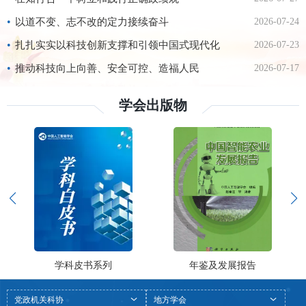
严治党面临新的形势任务。习近平总书记在二十
届中央纪委五次全会上强调，要“以更高标准、
•
以道不变、志不改的定力接续奋斗
2026-07-24
更实举措推进全面从严治党，更加坚决有力地贯
彻落实党中央重大决策部署，更加科学有效地把
•
扎扎实实以科技创新支撑和引领中国式现代化
2026-07-23
权力关进制度笼子，更加清醒坚定地推进反腐败
斗争，为实现‘十
•
推动科技向上向善、安全可控、造福人民
2026-07-17
学会出版物
学科皮书系列
年鉴及发展报告
党政机关科协
地方学会