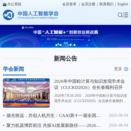
办公系统
会员登录
|
会员注册
|
联系我们
|
English
新闻公告
学会新闻
更多
2026年中国粒计算与知识发现学术会
议（CGCKD2026）在长春顺利召开
2026年7月26-29日，2026年中国粒计算与知识发
现学术会议（CGCKD2026）在吉林长春顺利召
开。本次会议同步涵盖第二十六届中国Rough集
与软计算学术会议、第二十届中国粒计算学术会
•
循光致远，共创人机共生：CAAI第十一届全国大数据与社会计算学术会议（CAAI BDSC2026）在重庆成功召开
2026-08-04
议、第十四届三支决策学术会议，由中国人工智
能学会（CAAI）主办，CAAI粒计算与知识发现
•
聚力机器博弈前沿 共探AI发展新路径——2026中国机器博弈学术会议顺利举办
2026-08-04
专委会协办，国际粗糙集学会支持，长春师范大