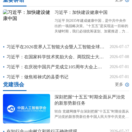
重要讲话
习近平：加快建设健康中国
习近平 到2035年建成健康中国，是中共中央作
出的一项战略决策。“十五五”是实现这一目标的
关键时期，我们必须统筹谋划、加紧推进，力求
取得决定性进展。 2026年3月6日下午，中共中
央总书记、国家主席、中央军委主席习近平看望
•
习近平在2026世界人工智能大会暨人工智能全球治理高级别会议开幕式上的主旨讲话（全文）
2026-07-17
参加全国政协十四届四次会议的农工党、九三学
社、医药卫生
•
习近平：在国家科学技术奖励大会、两院院士大会、中国科协第十一次全国代表大会上的讲话
2026-07-08
•
习近平：在庆祝中国共产党成立105周年大会上的讲话
2026-07-01
•
习近平：做焦裕禄式的县委书记
2026-07-01
党建强会
更多
深刻把握“十五五”时期全面从严治党
的新形势新任务
转自 党建网微平台深刻把握“十五五”时期全面从
严治党的新形势新任务中国人民大学中共党史党
建学院课题组“十五五”时期是基本实现社会主义
现代化夯实基础、全面发力的关键时期，全面从
•
在知行合一中树立和践行正确政绩观
2026-07-27