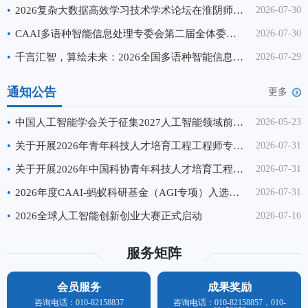
学与长春理工大学联合承办。来自全国百余所高
•
2026复杂大数据高效学习技术学术论坛在淮阴师范学院成功举办
2026-07-30
校、科研院所的500余名专家学者、
•
CAAI多语种智能信息处理专委会第二届全体委员大会暨换届会议顺利召开
2026-07-30
•
千言汇智，算绘未来：2026全国多语种智能信息处理会议（IMLIP 2026）成功举办
2026-07-29
通知公告
更多
•
中国人工智能学会关于征集2027人工智能领域前沿科学问题、工程技术难题和产业技术问题的通知
2026-05-23
•
关于开展2026年青年科技人才培育工程工程师专项计划申报工作的通知
2026-07-31
•
关于开展2026年中国科协青年科技人才培育工程博士生专项计划推荐工作的通知
2026-07-31
•
2026年度CAAI-蚂蚁科研基金（AGI专项）入选名单公示
2026-07-31
•
2026全球人工智能创新创业大赛正式启动
2026-07-16
服务矩阵
会员服务
成果奖励
咨询电话：010-82158837
咨询电话：010-82158857，010-