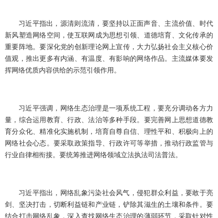
习近平指出，源清则流清，要坚持以正面声音、主流价值、时代
新风塑造网络空间，使互联网成为思想引领、道德培育、文化传承的
重要阵地。要深化党的创新理论网上宣传，大力弘扬社会主义核心价
值观，推出更多有内涵、有温度、有影响的网络作品。主流媒体要发
挥网络优质内容供给的示范引领作用。
习近平强调，网络生态治理是一项系统工程，要充分调动各方力
量，综合运用教育、行政、法治等多种手段。要完善网上思想道德教
育分众化、精准化实施机制，培育自尊自信、理性平和、积极向上的
网络社会心态。要采取政策指导、行政许可等举措，推动行政监管与
行业自律相衔接。要统筹推进网络领域立法执法司法普法。
习近平指出，网络乱象污染社会风气，侵犯群众利益，要敢于亮
剑、坚决打击，切断利益链和产业链，铲除其滋生的土壤和条件。要
结合打击网络乱象，深入查找网络生态治理的薄弱环节，采取针对性