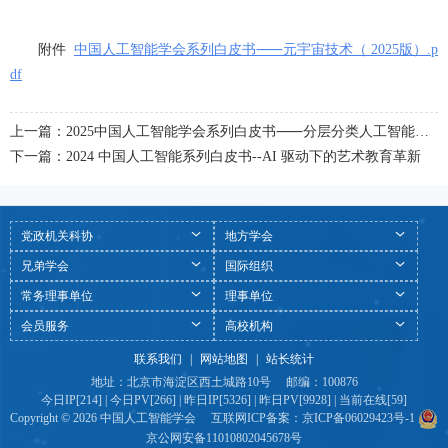
附件  
中国人工智能学会系列白皮书⸺元宇宙技术（ 2025版）.p
df
上一篇：2025中国人工智能学会系列白皮书⸺分层分类人工智能通识教育课程体系
下一篇：2024 中国人工智能系列白皮书--AI 驱动下的艺术教育革新
党政机关科协
地方学会
兄弟学会
国际组织
常务理事单位
理事单位
会员服务
高校机构
联系我们
|
网站地图
|
站长统计
地址：北京市海淀区西土城路10号 邮编：100876
今日IP[214] | 今日PV[266] | 昨日IP[5326] | 昨日PV[9928] | 当前在线[59]
Copyright © 2026 中国人工智能学会 互联网ICP备案：
京ICP备06029423号-1
京公网安备11010802045678号