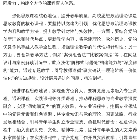
同发力，构建全方位的课程育人体系。
强化思政课程核心地位，提升教学质量。高校思想政治理论课是
思政教育的核心课程，要坚持以党建为引领，优化思想政治理论课教
学内容和教学方法，提升教学针对性与实效性。一方面，要结合党的
创新理论和时代热点，更新教学内容，将党建理论、党的历史、党的
优良作风等融入教学全过程，增强理论教学的时代性和针对性；另一
方面，要创新教学方法，例如“案例组合法”“比较案例法”等，在问题
设计与案例解读训练中，重点强化“阶梯式问题链”构建能力与“深度解
构”能力。通过专题教学，引导教师遵循“事实确认—理论辨析—价值
转化”的认知规律，设计层层递进的问题，精准剖析。
推进课程思政建设，实现全方位育人。要将党建元素融入专业课
程、通识课程、实践课程等各类课程，推动课程思政与专业教学深度
融合，实现“润物细无声”的育人效果。在专业课程中，挖掘专业领域
中的党建元素和红色资源，将专业知识与党的理论、国家战略、行业
发展相结合，引导青年学生树立专业理想、勇担时代使命；在通识课
程中，融入党的历史、文化、精神等元素，提升青年学生的人文素养
和家国情怀；在实践课程中，结合党建工作开展实践教学，引导青年