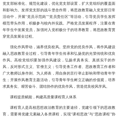
党支部标准化、规范化建设，优化党支部设置，扩大党组织的覆盖面
和影响力。发挥党支部的战斗堡垒作用，将思政教育融入党支部日常
活动中，开展“党员示范岗”“党员责任区”等活动，引导党员学生发挥
模范带头作用，积极参与校内外实践。严格党员发展程序，注重在青
年学生中发展党员，加强对入党积极分子的培养教育，将思政教育贯
穿党员发展全过程。
强化作风带动，涵养优良校风。坚持党的优良作风，将作风建设
融入思政教育全过程，引导青年学生传承和弘扬党的光荣传统和优良
作风。高校党组织要加强作风建设，弘扬求真务实、真抓实干的作
风，反对形式主义、官僚主义；引导党务工作者、思政教育工作者和
广大教师以身作则、为人师表，用自身的言行举止影响和带动青年学
生；开展作风教育主题活动，引导青年学生树立正确的价值观，培养
求真务实、艰苦奋斗、团结协作的优良作风，营造优良校风学风。
课程提质赋能，构建高质量课程育人体系
课程育人是高校思想政治教育的主要途径，党建引领下的思政教
育，需要将党建元素融入各类课程，实现“课程思政”与“思政课程”协