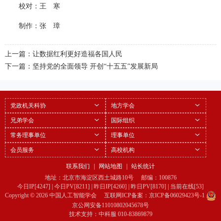
校对：王　寒
制作：张　璋
上一篇：让数据红利更好造福各国人民
下一篇：坚持党的全面领导 开创“十五五”发展新局
党政机关科协
地方学会
兄弟学会
国际组织
常务理事单位
理事单位
会员服务
高校机构
联系我们
|
网站地图
|
站长统计
地址：北京市海淀区西土城路10号 邮编：100876
今日IP[4247] | 今日PV[8211] | 昨日IP[4260] | 昨日PV[8170] | 当前在线[53]
Copyright © 2026 中国人工智能学会 互联网ICP备案：
京ICP备06029423号-1
京公网安备11010802045678号
技术支持：
中科服
010-83869879