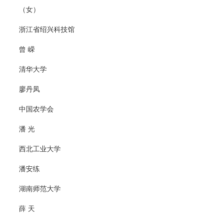
（女）
浙江省绍兴科技馆
曾 嵘
清华大学
廖丹凤
中国农学会
潘 光
西北工业大学
潘安练
湖南师范大学
薛 天