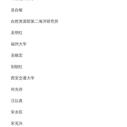
吴自银
自然资源部第二海洋研究所
吴明红
福州大学
吴晓宏
别朝红
西安交通大学
何光存
汪以真
宋永臣
宋克兴