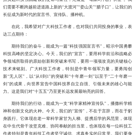
们需要不断跨越前进道路上新的“大渡河”“娄山关”“腊子口”，让我们的
长征成为新时代的宣言书、宣传队、播种机。
在此，我希望对广大科技工作者，也对我们共同投身的事业，表
达三点期待：
期待我们的奋斗，能成为一篇“科技强国宣言书”，昭示中国勇攀
科技高峰的坚定决心。今天，我们的“宣言”，要用科学前沿和战略必
争领域所取得的原始创新和突破来书写，要用一项项攻克的关键核心
技术来铭刻。广大科技工作者，特别是中青年领军力量，要勇闯创
新“无人区”，以“从0到1”的突破和“十年磨一剑”以至于“二十年磨一
剑”的成果，向世界宣告中国科技界自立自强、引领未来的雄心与能
力。这是我们对“十五五”乃至更长远发展最响亮的回答。
期待我们的行动，能成为一支“科学家精神宣传队”，播撒科学精
神和创新文化的火种。今天，我们的“宣传”，不在于言辞，而在于躬
身践行。它体现在老一辈科学家甘为人梯、提携后学的风范里，体现
在中生代骨干攻坚克难、协同奉献的担当里，也体现在每一位科技工
作者特别是青年科技工作者坚守诚信、求真务实的日常里。我们要身