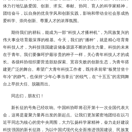
体力行地弘扬爱国、创新、求实、奉献、协同、育人的科学家精神，
团结奋斗，以自身的优良学风和创新实践，影响和带动全社会形成热
爱科学、崇尚创新、尊重人才的浓厚氛围。
期待我们的耕耘，能成为一部“科技人才播种机”，为民族复兴的
伟大事业培育最深厚的根基。今天，我们的“播种”，就是精心培育青
年科技人才，为科技强国建设储备源源不断的新生力量。科技的未来
在于青年。我们要像呵护最珍贵的种子一样，关心青年科技人才的成
长。各级科协组织要营造鼓励探索、宽容失败的创新生态，为青年搭
建更广泛的舞台。希望广大青年科技工作者，既传承前辈“板凳甘坐十
年冷”的静气，也保持“少年心事当拿云”的锐气，在“十五五”的宏阔舞
台上早担大任、脱颖而出。
同志们，朋友们！
新长征的号角已经吹响。中国科协即将召开第十一次全国代表大
会，这将是凝聚力量再出发的新起点。让我们更加紧密地团结在以习
近平同志为核心的党中央周围，大力弘扬科学家精神，奋力走好建设
科技强国的新长征路，为以中国式现代化全面推进强国建设、民族复