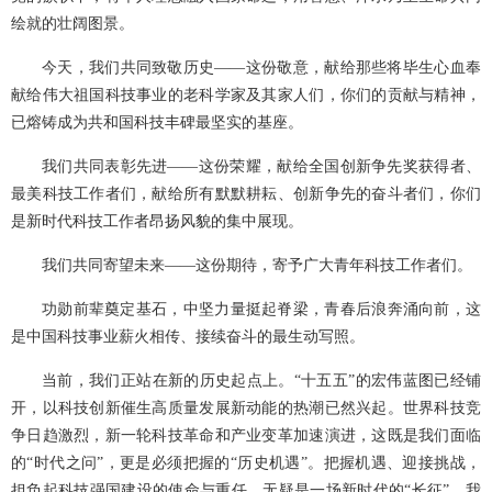
绘就的壮阔图景。
今天，我们共同致敬历史——这份敬意，献给那些将毕生心血奉
献给伟大祖国科技事业的老科学家及其家人们，你们的贡献与精神，
已熔铸成为共和国科技丰碑最坚实的基座。
我们共同表彰先进——这份荣耀，献给全国创新争先奖获得者、
最美科技工作者们，献给所有默默耕耘、创新争先的奋斗者们，你们
是新时代科技工作者昂扬风貌的集中展现。
我们共同寄望未来——这份期待，寄予广大青年科技工作者们。
功勋前辈奠定基石，中坚力量挺起脊梁，青春后浪奔涌向前，这
是中国科技事业薪火相传、接续奋斗的最生动写照。
当前，我们正站在新的历史起点上。“十五五”的宏伟蓝图已经铺
开，以科技创新催生高质量发展新动能的热潮已然兴起。世界科技竞
争日趋激烈，新一轮科技革命和产业变革加速演进，这既是我们面临
的“时代之问”，更是必须把握的“历史机遇”。把握机遇、迎接挑战，
担负起科技强国建设的使命与重任，无疑是一场新时代的“长征”。我