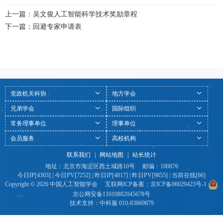
上一篇：吴文俊人工智能科学技术奖励章程
下一篇：回避专家申请表
党政机关科协
地方学会
兄弟学会
国际组织
常务理事单位
理事单位
会员服务
高校机构
联系我们
|
网站地图
|
站长统计
地址：北京市海淀区西土城路10号 邮编：100876
今日IP[4303] | 今日PV[7252] | 昨日IP[4817] | 昨日PV[9855] | 当前在线[66]
Copyright © 2026 中国人工智能学会 互联网ICP备案：
京ICP备06029423号-1
京公网安备11010802045678号
技术支持：
中科服
010-83869879