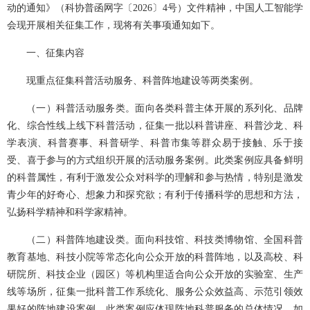
动的通知》（科协普函网字〔2026〕4号）文件精神，中国人工智能学
会现开展相关征集工作，现将有关事项通知如下。
一、
征集内容
现重点征集科普活动服务、科普阵地建设等两类案例。
（一）科普活动服务类。面向各类科普主体开展的系列化、品牌
化、综合性线上线下科普活动，征集一批以科普讲座、科普沙龙、科
学表演、科普赛事、科普研学、科普市集等群众易于接触、乐于接
受、喜于参与的方式组织开展的活动服务案例。此类案例应具备鲜明
的科普属性，有利于激发公众对科学的理解和参与热情，特别是激发
青少年的好奇心、想象力和探究欲；有利于传播科学的思想和方法，
弘扬科学精神和科学家精神。
（二）科普阵地建设类。面向科技馆、科技类博物馆、全国科普
教育基地、科技小院等常态化向公众开放的科普阵地，以及高校、科
研院所、科技企业（园区）等机构里适合向公众开放的实验室、生产
线等场所，征集一批科普工作系统化、服务公众效益高、示范引领效
果好的阵地建设案例。此类案例应体现阵地科普服务的总体情况，如