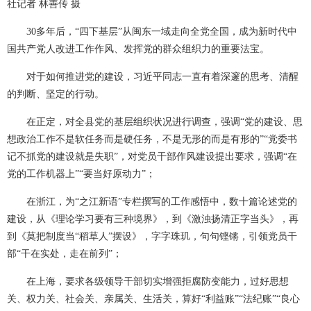
社记者 林善传 摄
30多年后，“四下基层”从闽东一域走向全党全国，成为新时代中
国共产党人改进工作作风、发挥党的群众组织力的重要法宝。
对于如何推进党的建设，习近平同志一直有着深邃的思考、清醒
的判断、坚定的行动。
在正定，对全县党的基层组织状况进行调查，强调“党的建设、思
想政治工作不是软任务而是硬任务，不是无形的而是有形的”“党委书
记不抓党的建设就是失职”，对党员干部作风建设提出要求，强调“在
党的工作机器上”“要当好原动力”；
在浙江，为“之江新语”专栏撰写的工作感悟中，数十篇论述党的
建设，从《理论学习要有三种境界》，到《激浊扬清正字当头》，再
到《莫把制度当“稻草人”摆设》，字字珠玑，句句铿锵，引领党员干
部“干在实处，走在前列”；
在上海，要求各级领导干部切实增强拒腐防变能力，过好思想
关、权力关、社会关、亲属关、生活关，算好“利益账”“法纪账”“良心