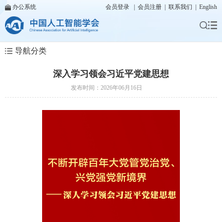
办公系统
会员登录
|
会员注册
|
联系我们
|
English
导航分类
深入学习领会习近平党建思想
发布时间：2026年06月16日