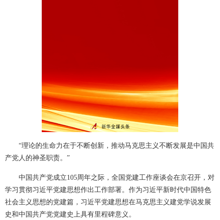
“理论的生命力在于不断创新，推动马克思主义不断发展是中国共
产党人的神圣职责。”
中国共产党成立105周年之际，全国党建工作座谈会在京召开，对
学习贯彻习近平党建思想作出工作部署。作为习近平新时代中国特色
社会主义思想的党建篇，习近平党建思想在马克思主义建党学说发展
史和中国共产党党建史上具有里程碑意义。