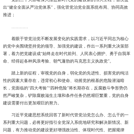
出“健全全面从严治党体系”，强化管党治党全面系统布局、协同高效
推进；
…………
着眼于管党治党不断发展变化的实践需求，以习近平同志为核心
的党中央围绕坚持党的领导、加强党的建设，作出一系列重大决策部
署，着力把党建设成“始终走在时代前列、人民衷心拥护、勇于自我革
命、经得起各种风浪考验、朝气蓬勃的马克思主义执政党”。
踏上新的征程，审视党的自身，弱化党的先进性、损害党的纯洁
性的因素大量存在，违背初心和使命、动摇党的根基的危险潜滋暗
长，党面临的“四大考验”“四种危险”将长期存在，反腐败斗争形势仍
然严峻复杂，铲除腐败滋生土壤和条件任务仍然艰巨繁重，党的自身
建设需要付出更加艰巨的努力。
习近平党建思想系统回答了新时代管党治党怎么办、怎么干的一
系列重大问题，必将更好指引全党深入系统地研究和解决新情况、新
问题，有力推动党的建设更好增强政治性、体现时代性、把握规律