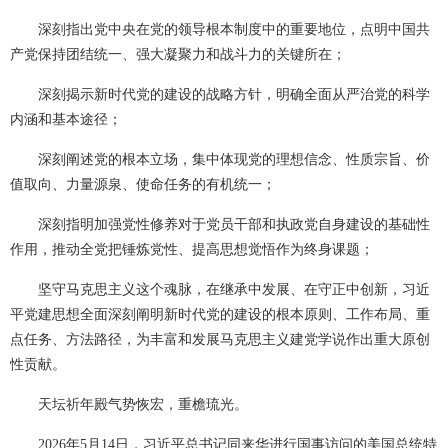
深刻指出党中央在党的领导根本制度中的重要地位，点明中国共
产党保持团结统一、强大凝聚力和战斗力的关键所在；
深刻揭示新时代党的建设的战略方针，明确全面从严治党的科学
内涵和基本途径；
深刻阐述党的根本立场，集中体现党的理想信念、性质宗旨、价
值取向、力量源泉、使命任务的有机统一；
深刻指明加强党性修养对于党员干部和执政党自身建设的基础性
作用，推动全党把锤炼党性、提高思想觉悟作为终身课题；
坚守马克思主义这个魂脉，在继承中发展、在守正中创新，习近
平党建思想全面深刻阐明新时代党的建设的根本原则、工作布局、重
点任务、方法路径，为丰富和发展马克思主义建党学说作出重大原创
性贡献。
天坛祈年殿气势恢宏，重檐琉光。
2026年5月14日，习近平总书记同来华进行国事访问的美国总统特