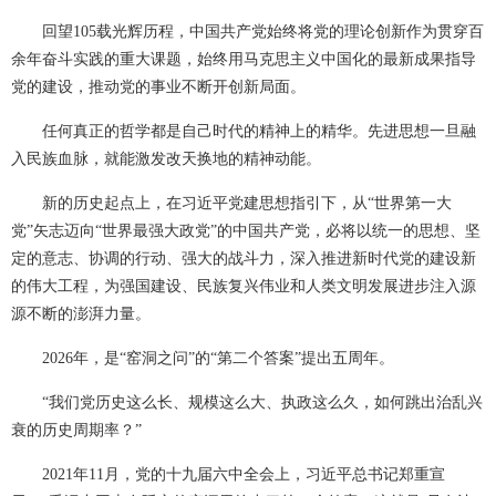
回望105载光辉历程，中国共产党始终将党的理论创新作为贯穿百
余年奋斗实践的重大课题，始终用马克思主义中国化的最新成果指导
党的建设，推动党的事业不断开创新局面。
任何真正的哲学都是自己时代的精神上的精华。先进思想一旦融
入民族血脉，就能激发改天换地的精神动能。
新的历史起点上，在习近平党建思想指引下，从“世界第一大
党”矢志迈向“世界最强大政党”的中国共产党，必将以统一的思想、坚
定的意志、协调的行动、强大的战斗力，深入推进新时代党的建设新
的伟大工程，为强国建设、民族复兴伟业和人类文明发展进步注入源
源不断的澎湃力量。
2026年，是“窑洞之问”的“第二个答案”提出五周年。
“我们党历史这么长、规模这么大、执政这么久，如何跳出治乱兴
衰的历史周期率？”
2021年11月，党的十九届六中全会上，习近平总书记郑重宣