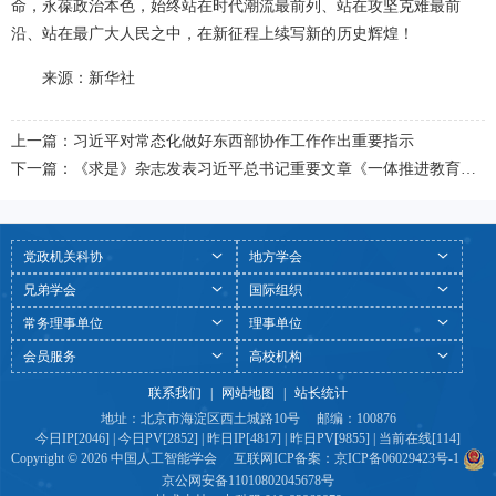
命，永葆政治本色，始终站在时代潮流最前列、站在攻坚克难最前
沿、站在最广大人民之中，在新征程上续写新的历史辉煌！
来源：新华社
上一篇：习近平对常态化做好东西部协作工作作出重要指示
下一篇：《求是》杂志发表习近平总书记重要文章《一体推进教育科技人才发展》
党政机关科协
地方学会
兄弟学会
国际组织
常务理事单位
理事单位
会员服务
高校机构
联系我们
|
网站地图
|
站长统计
地址：北京市海淀区西土城路10号 邮编：100876
今日IP[2046] | 今日PV[2852] | 昨日IP[4817] | 昨日PV[9855] | 当前在线[114]
Copyright © 2026 中国人工智能学会 互联网ICP备案：
京ICP备06029423号-1
京公网安备11010802045678号