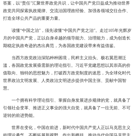
答案，以“责任”汇聚世界政党共识，让中国共产党日益成为推动世界
政党共同探索执政规律、交流治国理政经验、加强各领域交往合作、
打造全球公共产品的重要力量。
读懂“中国之治”，须先读懂“中国共产党之治”。走过105年光辉岁
月的中国共产党，正以自身卓越的领导能力、治理能力，成为创造长
期稳定执政奇迹的杰出典范，为各国政党建设带来有益借鉴。
当西方政党政治深陷种种困境，民粹主义抬头、极右翼思潮泛
滥，各国政党发展亟需新的理论指引。习近平党建思想以其崇高的价
值取向、独特的思想魅力，打破西方政党制度的迷思，为全球化时代
世界政治文明发展、人类政治文明进步提供中国主张、贡献中国智
慧。
一个拥有科学理论指引、掌握自身发展进步规律的党，就具备了
引领社会变革、推进正义事业的强大自觉，就具备了一往无前、不可
逆转的前进势能。
世界在变化，中国在前进，新时代中国共产党人正以马克思主义
的理论勇气，不断拓展新视野，作出新概括，推动当代中国马克思主