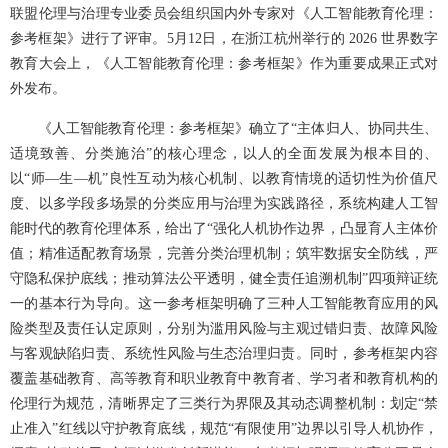
联盟伦理与治理专业委员会组织国内外专家对《人工智能教育伦理：
参考框架》进行了评审。5月12日，在浙江杭州举行的 2026 世界数字
教育大会上，《人工智能教育伦理：参考框架》作为重要成果正式对
外发布。
《人工智能教育伦理：参考框架》确立了“主体归人、协同共生、
适境致善、分类施治”的核心理念，以人的全面发展为根本目的、
以“师—生—机”良性互动为核心机制、以教育情境的适切性为价值尺
度、以多学段多场景的分类应用与治理为实践路径，系统构建人工智
能时代的教育伦理体系，给出了“强化人机协作边界，凸显育人主体价
值；精准适配教育场景，完善分类治理机制；筑牢数据安全防线，严
守隐私保护底线；推动算法公平透明，健全责任追溯机制”四项辩证统
一的基本行为导向。这一参考框架明确了三种人工智能教育应用的风
险类型及责任认定原则，分别为滥用风险与主观过错归责、故障风险
与客观缺陷归责、系统性风险与生态治理归责。同时，参考框架内容
覆盖基础教育、高等教育和职业教育中教育者、学习者和教育机构的
伦理行为规范，清晰界定了三类行为界限及其动态调整机制：划定“禁
止准入”红线以守护教育底线，规范“有限使用”边界以引导人机协作，