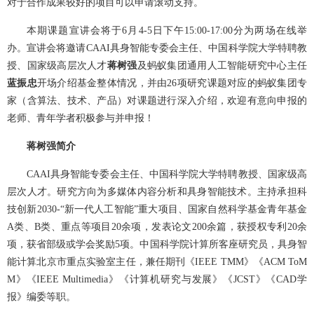
对于合作成果较好的项目可以申请滚动支持。
本期课题宣讲会将于6月4-5日下午15:00-17:00分为两场在线举
办。宣讲会将邀请CAAI具身智能专委会主任、中国科学院大学特聘教
授、国家级高层次人才
蒋树强
及蚂蚁集团通用人工智能研究中心主任
蓝振忠
开场介绍基金整体情况，并由26项研究课题对应的蚂蚁集团专
家（含算法、技术、产品）对课题进行深入介绍，欢迎有意向申报的
老师、青年学者积极参与并申报！
蒋树强简介
CAAI具身智能专委会主任、中国科学院大学特聘教授、国家级高
层次人才。研究方向为多媒体内容分析和具身智能技术。主持承担科
技创新2030-“新一代人工智能”重大项目、国家自然科学基金青年基金
A类、B类、重点等项目20余项，发表论文200余篇，获授权专利20余
项，获省部级或学会奖励5项。中国科学院计算所客座研究员，具身智
能计算北京市重点实验室主任，兼任期刊《IEEE TMM》《ACM ToM
M》《IEEE Multimedia》《计算机研究与发展》《JCST》《CAD学
报》编委等职。