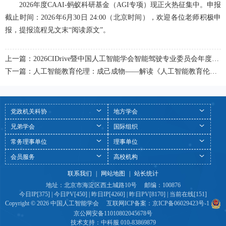
2026年度CAAI-蚂蚁科研基金（AGI专项）现正火热征集中。申报
截止时间：2026年6月30日 24:00（北京时间），欢迎各位老师积极申
报，提报流程见文末“阅读原文”。
上一篇：2026CIDrive暨中国人工智能学会智能驾驶专业委员会年度大会将在京举办
下一篇：人工智能教育伦理：成己成物——解读《人工智能教育伦理：参考框架》
党政机关科协
地方学会
兄弟学会
国际组织
常务理事单位
理事单位
会员服务
高校机构
联系我们
|
网站地图
|
站长统计
地址：北京市海淀区西土城路10号 邮编：100876
今日IP[375] | 今日PV[450] | 昨日IP[4260] | 昨日PV[8170] | 当前在线[151]
Copyright © 2026 中国人工智能学会 互联网ICP备案：
京ICP备06029423号-1
京公网安备11010802045678号
技术支持：
中科服
010-83869879