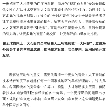
一步拓宽了人才覆盖的广度与深度：新增的“智汇她力量”专题会议聚
焦女性在AI从技术突破到人文温度塑造中的独特引领力，为行业注入
更多元的视角与创造力；设立的“全球AI青年”沙龙为全球青年学者搭
建了思想碰撞与成果展示的舞台。这两大平台的引入，意味着余杭的
人才版图不再局限于“引进来”，而是形成了覆盖全人群、贯通全周期
的引力场，让更多元的智慧在此交汇，让更年轻的力量在此扎根。
在全球协同上，大会面向全球征集人工智能领域“十大问题”，邀请海
外顶尖学者共享前沿成果，推动技术标准、安全规则、应用经验开放
互鉴。
理解这层动作的意义，需要先看清一个更大的背景：人工智能的
技术迭代速度正在超越任何一个国家或地区的单点治理能力。过去几
年，各国围绕AI的竞争集中在算力、模型、人才等硬实力层面。但随
着技术加速渗透到社会经济的各个角落，一个更深层的问题浮出水
面：规则由谁来定？标准由谁来写？安全由谁来管？这些问题无法靠
单个国家独立回答。