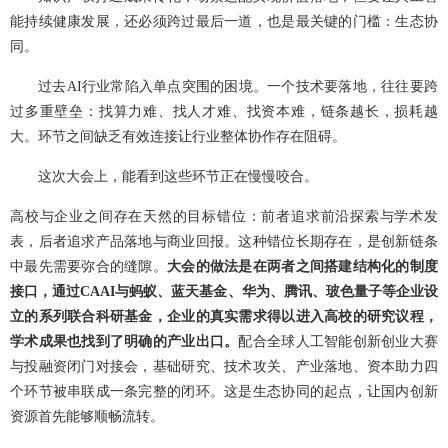
能持续健康发展，还必须跨过最后一道，也是最关键的门槛：生态协
同。
过去AI行业常陷入单点突围的困境。一个技术要落地，往往要跨
过多重壁垒：找算力难、找人才难、找资本难，链条越长，损耗越
大。环节之间缺乏有效连接让行业整体协作存在阻碍。
这次大会上，能看到这些环节正在慢慢咬合。
高校与企业之间存在天然的目标错位：前者追求前沿探索与学术发
表，后者追求产品落地与商业回报。这种错位长期存在，是创新链条
中最先需要弥合的缝隙。
大会的做法是在两者之间搭建结构化的制度
接口，通过CAAI与蚂蚁、蓝天基金、华为、腾讯、玻色量子等企业设
立的系列联合科研基金，企业的真实需求得以进入高校的研究议程，
学术成果也找到了明确的产业出口。
配合全球人工智能创新创业大赛
与投融资闭门对接会，基础研究、技术攻关、产业落地、资本助力四
个环节被串联成一条完整的闭环。这是生态协同的起点，让国内创新
资源首先能够顺畅流转。