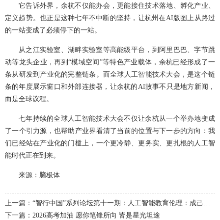
它告诉外界，余杭不仅能办会，更能接住技术落地、孵化产业、
定义趋势。也正是这种七年不中断的坚持，让杭州在AI版图上从路过
的一站变成了必须停下的一站。
从之江实验室、湖畔实验室等高能级平台，到阿里巴巴、字节跳
动等龙头企业，再到“模域空间”等特色产业载体，余杭已经形成了一
条从研发到产业化的完整链条。而全球人工智能技术大会，是这个链
条的年度展示窗口和外部连接器，让余杭的AI故事不只是地方新闻，
而是全球议程。
七年持续的全球人工智能技术大会不仅让余杭从一个举办地变成
了一个引力源，也帮助产业界看清了当前的位置与下一步的方向：我
们已经站在产业化的门槛上，一个更冷静、更务实、更扎根的人工智
能时代正在到来。
来源：脑极体
上一篇：“智行中国”系列论坛第十一期：人工智能教育伦理：成己成物——解读《人工智能教育伦理：参考框架》成功举办
下一篇：2026高考加油 愿你笔锋所向 皆是星光坦途