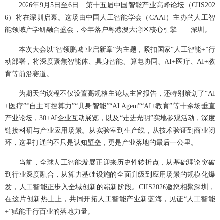
2026年9月5日至6日，第十五届中国智能产业高峰论坛（CIIS202
6）将在深圳启幕。这场由中国人工智能学会（CAAI）主办的人工智
能领域产学研融合盛会，今年落户粤港澳大湾区核心引擎——深圳。
本次大会以“智领鹏城 业启新章”为主题，紧扣国家“人工智能+”行
动部署，将深度聚焦智能体、具身智能、算电协同、AI+医疗、AI+教
育等前沿赛道。
为期天的议程不仅设置高规格主论坛主旨报告，还特别策划了“AI
+医疗”“自主可控算力”“具身智能”“AI Agent”“AI+教育”等十余场垂直
产业论坛，30+AI企业互动展览，以及“走进光明”实地参观活动，深度
链接科研与产业应用场景。从实验室到生产线，从技术验证到商业闭
环，这里打通的不只是认知壁垒，更是产业落地的最后一公里。
当前，全球人工智能发展正迎来历史性转折点，从基础理论突破
到行业深度融合，从算力基础设施的全面升级到应用场景的规模化爆
发，人工智能正步入全域创新的崭新阶段。CIIS2026邀您相聚深圳，
在这片创新热土上，共同开拓人工智能产业新蓝海，见证“人工智能
+”赋能千行百业的落地力量。