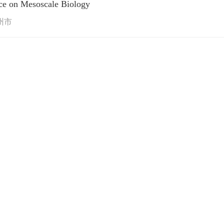
nce on Mesoscale Biology
州市