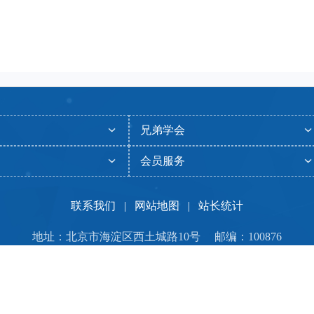
兄弟学会
会员服务
联系我们
|
网站地图
|
站长统计
地址：北京市海淀区西土城路10号 邮编：100876
P[2851] | 今日PV[4727] | 昨日IP[4260] | 昨日PV[8170] | 当前在线
26 中国人工智能学会 互联网ICP备案：
京ICP备06029423号-1
京公网安
技术支持：
中科服
010-83869879