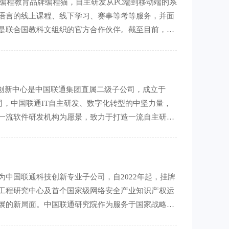
和编程教育品牌编程猫，自主研发从PC端到移动端的系
语言的线上课程、线下学习、赛事等考等服务，并面
是联合国教科文组织的官方合作伙伴。截至目前，点
17万余名信息科技教师。
创新中心是中国联通集团直属二级子公司，成立于
司，中国联通IT自主研发、数字化转型的中坚力量，
一流软件研发机构为愿景，致力于打造一流自主研发
获得国际奖项15项、省部奖项
中国联通科技创新专业子公司，自2022年起，挂牌
工程研究中心及首个国家级网络安全产业知识产权运
展的新局面。中国联通研究院作为服务于国家战略、
、产业发展的助推者，坚持以高水平科技自立自强为