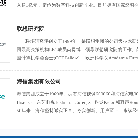
入超1亿元，定位为数字科技创新企业。目前拥有国家级科创平
请发明专利168项，授权20项；主导、参与各级编制标准39
联想研究院
联想研究院创立于1999年，是联想集团的公司级技术研
团最高决策机构LEC成员芮勇博士领导联想研究院的工作。芮勇博
国计算机学会会士(CCF Fellow) ，欧洲科学院Academia E
国际电气电子工程学会会士(IEE
海信集团有限公司
海信集团成立于1969年。拥有海信视像600060和海信家电
Hisense、东芝电视Toshiba、Gorenje、科龙Kelo
50年来，海信坚持诚实正直、务实创新、用户至上、永续
业务涵盖多媒体、家电、IT智能信